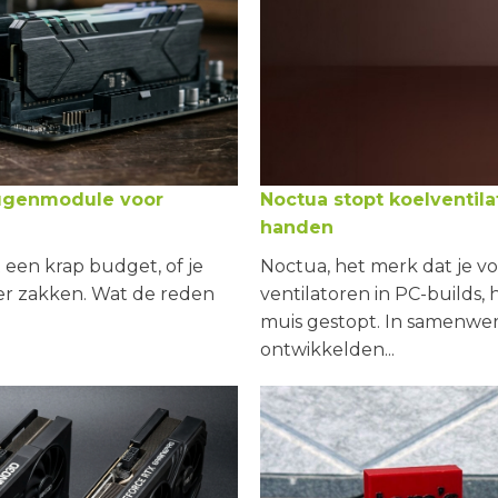
ugenmodule voor
Noctua stopt koelventil
handen
een krap budget, of je
Noctua, het merk dat je vo
r zakken. Wat de reden
ventilatoren in PC-builds
muis gestopt. In samenwer
ontwikkelden...