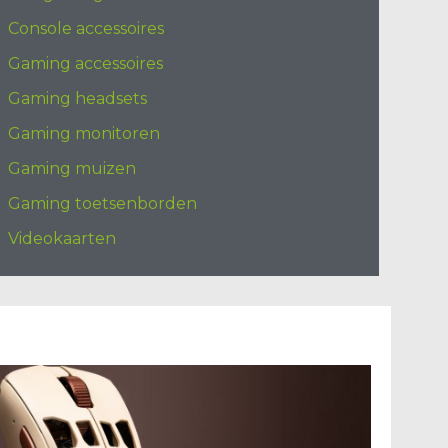
Console accessoires
Gaming accessoires
Gaming headsets
Gaming monitoren
Gaming muizen
Gaming toetsenborden
Videokaarten