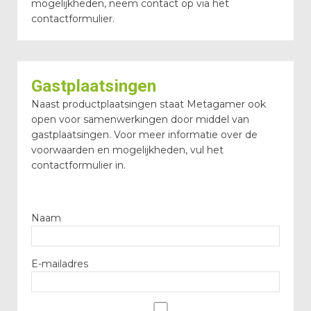
mogelijkheden, neem contact op via het
contactformulier.
Gastplaatsingen
Naast productplaatsingen staat Metagamer ook
open voor samenwerkingen door middel van
gastplaatsingen. Voor meer informatie over de
voorwaarden en mogelijkheden, vul het
contactformulier in.
Gelieve dit veld leeg te laten.
Naam
E-mailadres