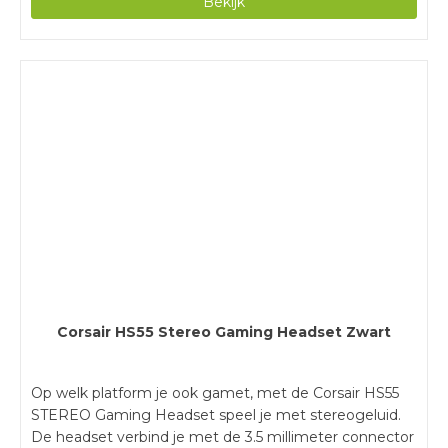
Bekijk
gamen via de microfoon. Deze microfoon is flexibel en
buig je in alle richtingen. Hierdoor plaats je de
microfoon dicht bij je mond, zodat je tegenstanders je
luid en duidelijk horen. Wanneer je niet wil dat je
tegenstanders je horen, mute je de microfoon door
hem omhoog te klappen. Met het volumewiel draai je
het in-game geluid harder. Zo blijf je altijd met je
concentratie bij je game.
Corsair HS55 Stereo Gaming Headset Zwart
Op welk platform je ook gamet, met de Corsair HS55
STEREO Gaming Headset speel je met stereogeluid.
De headset verbind je met de 3.5 millimeter connector