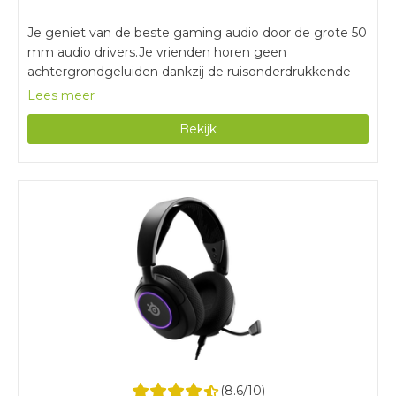
Je geniet van de beste gaming audio door de grote 50
mm audio drivers.Je vrienden horen geen
achtergrondgeluiden dankzij de ruisonderdrukkende
microfoon.Leren oorkussens maak je gemakkelijk
Lees meer
schoon en gaan langer mee dan stof.Surround sound is
Bekijk
alleen beschikbaar op pc.Door de bedrade verbinding
zit je altijd vast aan je controller of pc.
(
8.6
/10)