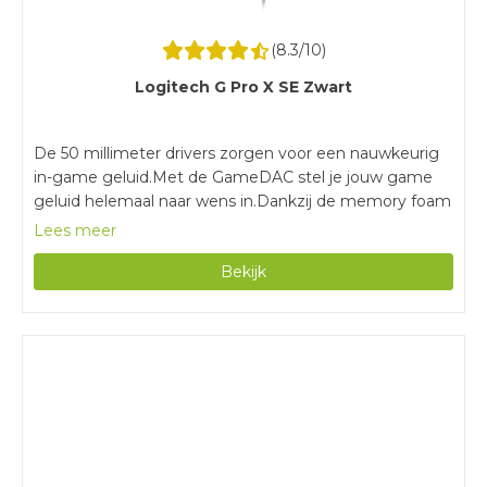
(
8.3
/10)
Logitech G Pro X SE Zwart
De 50 millimeter drivers zorgen voor een nauwkeurig
in-game geluid.Met de GameDAC stel je jouw game
geluid helemaal naar wens in.Dankzij de memory foam
vormen de oorkussens zich helemaal naar je
Lees meer
hoofd.Surround sound is alleen beschikbaar op pc.Deze
Bekijk
headset heeft een usb A aansluiting in plaats van een
3,5 mm audiokabel.