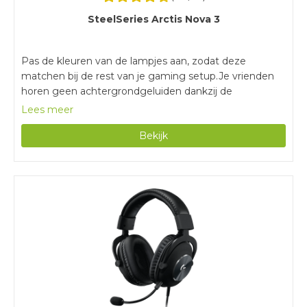
SteelSeries Arctis Nova 3
Pas de kleuren van de lampjes aan, zodat deze
matchen bij de rest van je gaming setup.Je vrienden
horen geen achtergrondgeluiden dankzij de
ruisonderdrukkende microfoon.Dankzij de memory
Lees meer
foam vormen de oorkussens zich helemaal naar je
Bekijk
hoofd.Door de bedrade verbinding zit je altijd vast aan
je controller of pc.Doordat stereo geluid niet ruimtelijk
is, hoor je minder goed uit welke richting het geluid
komt.