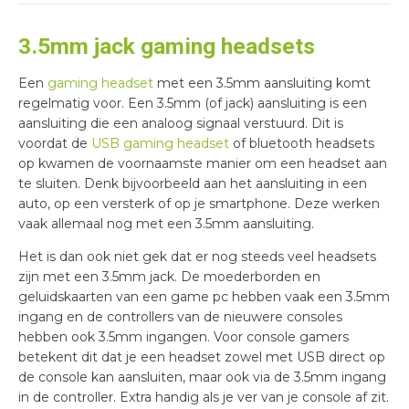
3.5mm jack gaming headsets
Een
gaming headset
met een 3.5mm aansluiting komt
regelmatig voor. Een 3.5mm (of jack) aansluiting is een
aansluiting die een analoog signaal verstuurd. Dit is
voordat de
USB gaming headset
of bluetooth headsets
op kwamen de voornaamste manier om een headset aan
te sluiten. Denk bijvoorbeeld aan het aansluiting in een
auto, op een versterk of op je smartphone. Deze werken
vaak allemaal nog met een 3.5mm aansluiting.
Het is dan ook niet gek dat er nog steeds veel headsets
zijn met een 3.5mm jack. De moederborden en
geluidskaarten van een game pc hebben vaak een 3.5mm
ingang en de controllers van de nieuwere consoles
hebben ook 3.5mm ingangen. Voor console gamers
betekent dit dat je een headset zowel met USB direct op
de console kan aansluiten, maar ook via de 3.5mm ingang
in de controller. Extra handig als je ver van je console af zit.