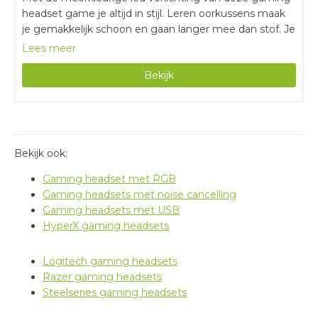
headset game je altijd in stijl. Leren oorkussens maak
je gemakkelijk schoon en gaan langer mee dan stof. Je
klapt de microfoon van de headset gemakkelijk in
Lees meer
wanneer je hem niet gebruikt. Door de bedrade
Bekijk
verbinding zit je altijd vast aan je controller of pc.
Doordat stereo geluid niet ruimtelijk is, hoor je minder
goed uit welke richting het geluid komt.
Bekijk ook:
Gaming headset met RGB
Gaming headsets met noise cancelling
Gaming headsets met USB
HyperX gaming headsets
Logitech gaming headsets
Razer gaming headsets
Steelseries gaming headsets