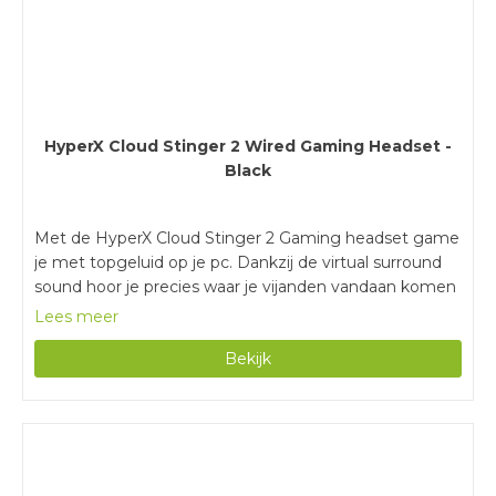
HyperX Cloud Stinger 2 Wired Gaming Headset -
Black
Met de HyperX Cloud Stinger 2 Gaming headset game
je met topgeluid op je pc. Dankzij de virtual surround
sound hoor je precies waar je vijanden vandaan komen
in een potje Fortnite of Call of Duty. Game urenlang
Lees meer
zonder last te krijgen van je oren, dankzij de memory
Bekijk
foam oorkussens. Jouw vrienden verstaan je ook altijd
goed, de microfoon van de Cloud Stinger 2 heeft
namelijk ruisonderdrukking. Hierdoor worden
achtergrondgeluiden zoals stofzuigen of gepraat
weggefilterd. Heb je even niks te vertellen? Dan klap je
de microfoon omhoog om jezelf te muten. Met de