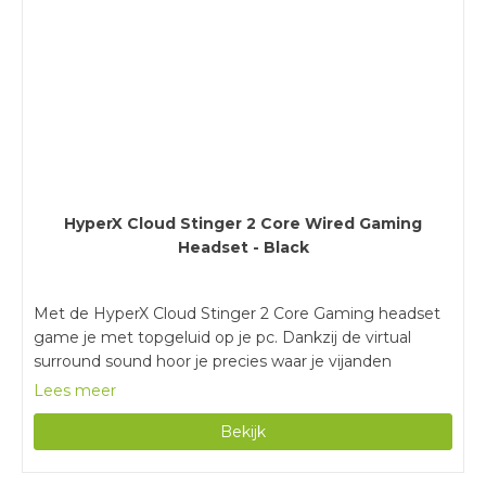
HyperX Cloud Stinger 2 game je weer urenlang met al
je vrienden op je pc.
HyperX Cloud Stinger 2 Core Wired Gaming
Headset - Black
Met de HyperX Cloud Stinger 2 Core Gaming headset
game je met topgeluid op je pc. Dankzij de virtual
surround sound hoor je precies waar je vijanden
vandaan komen in een potje Fortnite of Call of Duty.
Lees meer
Game urenlang zonder last te krijgen van je oren,
Bekijk
dankzij de memory foam oorkussens. Heb je even niks
te vertellen? Dan klap je de microfoon omhoog om
jezelf te muten. Met de HyperX Cloud Stinger 2 Core