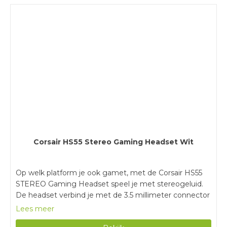
game je weer urenlang met al je vrienden op je pc.
Corsair HS55 Stereo Gaming Headset Wit
Op welk platform je ook gamet, met de Corsair HS55
STEREO Gaming Headset speel je met stereogeluid.
De headset verbind je met de 3.5 millimeter connector
met alle gaming platformen die dit ondersteunen.
Lees meer
Communiceer met je vrienden via Discord tijdens het