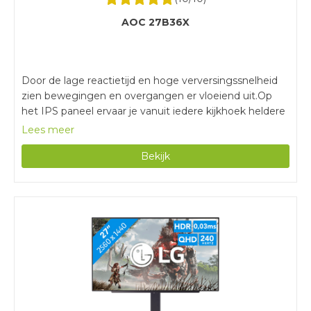
AOC 27B36X
Door de lage reactietijd en hoge verversingssnelheid
zien bewegingen en overgangen er vloeiend uit.Op
het IPS paneel ervaar je vanuit iedere kijkhoek heldere
en scherpe beelden.Je houdt overzicht over je game
Lees meer
op het grote 27 inch beeldscherm.Deze monitor heeft
Bekijk
geen ingebouwde speakers voor het geluid van je
games of muziek.Het scherm is niet in hoogte
verstelbaar voor een ergonomische zithouding.