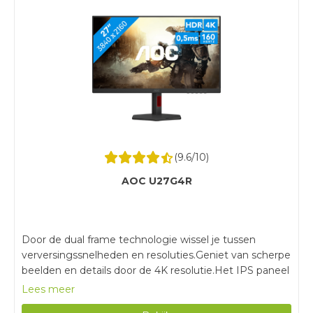
(
9.6
/10)
AOC U27G4R
Door de dual frame technologie wissel je tussen
verversingssnelheden en resoluties.Geniet van scherpe
beelden en details door de 4K resolutie.Het IPS paneel
en de DisplayHDR 400 ondersteuning zorgen voor
Lees meer
heldere kleuren vanuit iedere kijkhoek.Voor de