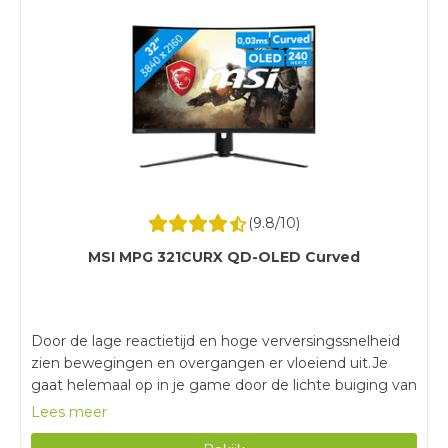
(
9.8
/10)
MSI MPG 321CURX QD-OLED Curved
Door de lage reactietijd en hoge verversingssnelheid
zien bewegingen en overgangen er vloeiend uit.Je
gaat helemaal op in je game door de lichte buiging van
het curved scherm.Geniet van de scherpste details en
Lees meer
kleuren op het 4K OLED scherm met HDR