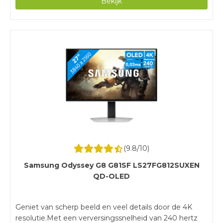
Bekijk
ondersteuning.Voor de maximale verversingssnelheid
van 240 hertz sluit je de monitor aan via
DisplayPort.Deze monitor heeft geen ingebouwde
speakers voor het geluid van je games of muziek.
(
9.8
/10)
Samsung Odyssey G8 G81SF LS27FG812SUXEN
QD-OLED
Geniet van scherp beeld en veel details door de 4K
resolutie.Met een verversingssnelheid van 240 hertz