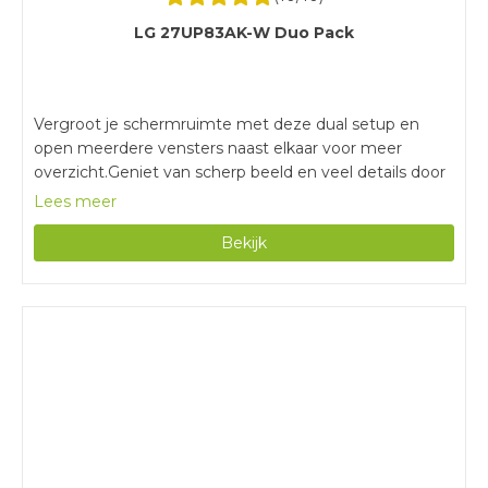
LG 27UP83AK-W Duo Pack
Vergroot je schermruimte met deze dual setup en
open meerdere vensters naast elkaar voor meer
overzicht.Geniet van scherp beeld en veel details door
de 4K resolutie.Sluit randapparatuur aan met de
Lees meer
ingebouwde usb C aansluiting en bespaar ruimte op je
Bekijk
bureau.Door de lage verversingssnelheid en hoge
reactietijd zijn deze monitoren niet geschikt voor
gaming.