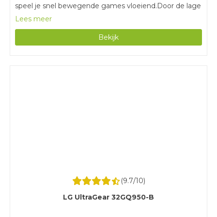
speel je snel bewegende games vloeiend.Door de lage
reactietijd zien bewegingen en overgangen er
Lees meer
vloeiend uit.Voor de maximale verversingssnelheid van
Bekijk
240 hertz sluit je de monitor aan via
DisplayPort.Zonder curved scherm is de gameplay
minder meeslepend.
(
9.7
/10)
LG UltraGear 32GQ950-B