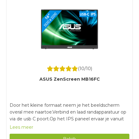
(
10
/10)
ASUS ZenScreen MB16FC
Door het kleine formaat neem je het beeldscherm
overal mee naartoe.Verbind en laad randapparatuur op
via de usb C poort.Op het IPS paneel ervaar je vanuit
iedere kijkhoek heldere beelden.Je hebt weinig
Lees meer
schermruimte door het kleine formaat.De monitor
Bekijk