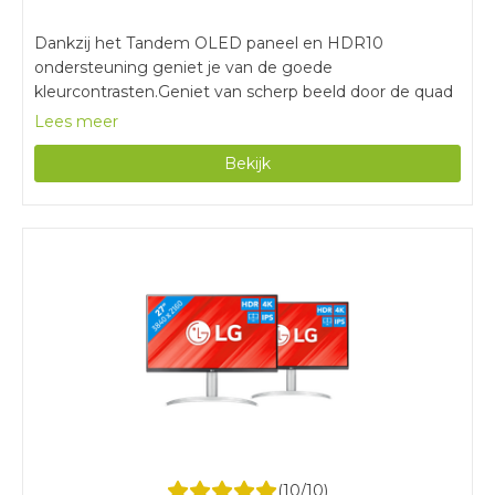
Dankzij het Tandem OLED paneel en HDR10
ondersteuning geniet je van de goede
kleurcontrasten.Geniet van scherp beeld door de quad
hd resolutie.Door de lage reactietijd en hoge
Lees meer
verversingssnelheid zien bewegingen en overgangen
Bekijk
er vloeiend uit.Voor de maximale verversingssnelheid
van 280 hertz sluit je de monitor alleen aan via
DisplayPort.
(
10
/10)