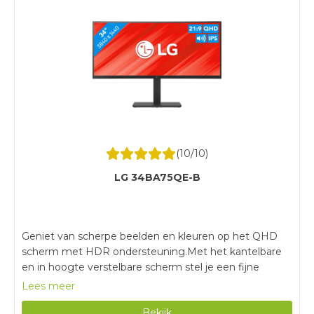
(
10
/10)
LG 34BA75QE-B
Geniet van scherpe beelden en kleuren op het QHD
scherm met HDR ondersteuning.Met het kantelbare
en in hoogte verstelbare scherm stel je een fijne
werkhouding in.Door het blauw licht filter en de
Lees meer
trillingsvrije technologie heb je minder snel last van
Bekijk
vermoeide ogen.Deze monitor is erg groot, waardoor