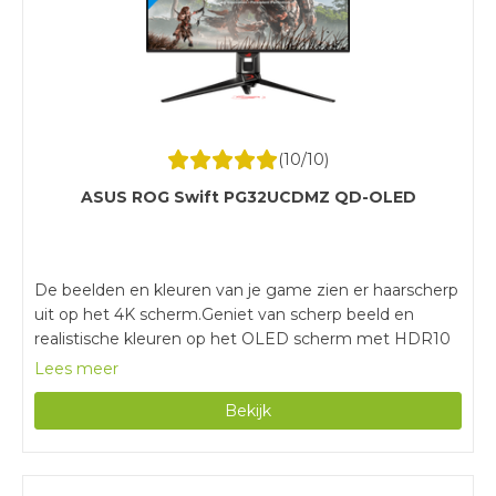
(
10
/10)
ASUS ROG Swift PG32UCDMZ QD-OLED
De beelden en kleuren van je game zien er haarscherp
uit op het 4K scherm.Geniet van scherp beeld en
realistische kleuren op het OLED scherm met HDR10
ondersteuning.Door de lage reactietijd en hoge
Lees meer
verversingssnelheid zien bewegingen en overgangen
Bekijk
er vloeiend uit.Voor de maximale verversingssnelheid
van 240 hertz sluit je de monitor alleen aan via
DisplayPort.Deze monitor heeft geen ingebouwde
speakers voor het geluid van je games of muziek.