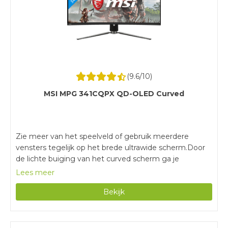
(
9.6
/10)
MSI MPG 341CQPX QD-OLED Curved
Zie meer van het speelveld of gebruik meerdere
vensters tegelijk op het brede ultrawide scherm.Door
de lichte buiging van het curved scherm ga je
helemaal op in je game.Je geniet van realistische
Lees meer
kleuren door het QD-OLED paneel.Voor de maximale
Bekijk
verversingssnelheid van 240 hertz sluit je de monitor
alleen aan via DisplayPort.Een ultrawide monitor
neemt veel ruimte in, waardoor je bureau groot
genoeg moet zijn.