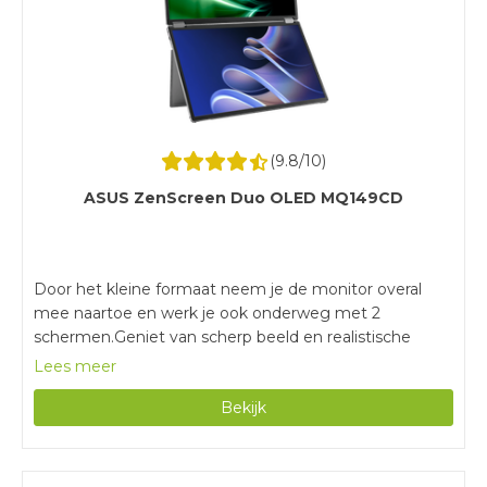
(
9.8
/10)
ASUS ZenScreen Duo OLED MQ149CD
Door het kleine formaat neem je de monitor overal
mee naartoe en werk je ook onderweg met 2
schermen.Geniet van scherp beeld en realistische
kleuren op het WUXGA OLED scherm.Met het
Lees meer
kantelbare en in hoogte verstelbare scherm stel je een
Bekijk
fijne werkhouding in.Deze monitor heeft geen
ingebouwde speakers voor je muziek of andere geluid.