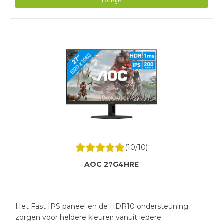
heeft geen touchscreen, waardoor je hem niet met je
vingers bedient.
(
10
/10)
AOC 27G4HRE
Het Fast IPS paneel en de HDR10 ondersteuning
zorgen voor heldere kleuren vanuit iedere