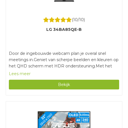
(
10
/10)
LG 34BA85QE-B
Door de ingebouwde webcam plan je overal snel
meetings in.Geniet van scherpe beelden en kleuren op
het QHD scherm met HDR ondersteuning.Met het
kantelbare en in hoogte verstelbare scherm stel je een
Lees meer
fijne werkhouding in.Door de lage verversingssnelheid
Bekijk
en hoge reactietijd is deze monitor niet geschikt voor
gaming.