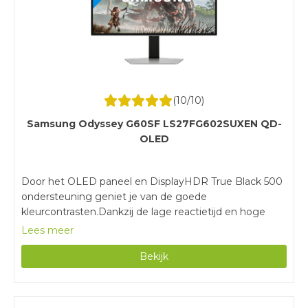
ervoor dat je monitor en videokaart synchroon lopen
en er geen haperingen optreden tijdens het gamen.
(
10
/10)
Samsung Odyssey G60SF LS27FG602SUXEN QD-
OLED
Door het OLED paneel en DisplayHDR True Black 500
ondersteuning geniet je van de goede
kleurcontrasten.Dankzij de lage reactietijd en hoge
verversingssnelheid zien bewegingen en overgangen
Lees meer
er vloeiend uit.Geniet van scherp beeld door de quad
Bekijk
hd resolutie.Voor de maximale verversingssnelheid van
500 hertz sluit je de monitor alleen aan via
DisplayPort.Deze monitor heeft geen ingebouwde
speakers voor het geluid van je games of muziek.