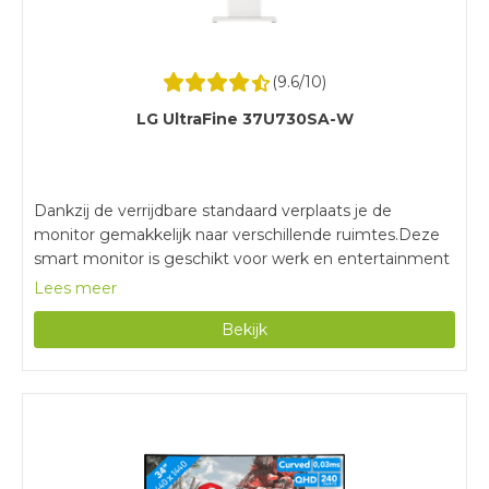
(
9.6
/10)
LG UltraFine 37U730SA-W
Dankzij de verrijdbare standaard verplaats je de
monitor gemakkelijk naar verschillende ruimtes.Deze
smart monitor is geschikt voor werk en entertainment
zoals het streamen van series op Netflix.De monitor
Lees meer
heeft 4K resolutie, wat 4 keer scherper is dan full
Bekijk
hd.Deze monitor is erg groot, waardoor je veel ruimte
nodig hebt op je werkplek.