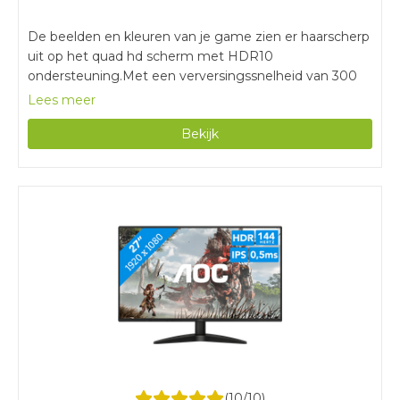
De beelden en kleuren van je game zien er haarscherp
uit op het quad hd scherm met HDR10
ondersteuning.Met een verversingssnelheid van 300
hertz speel je snel bewegende games vloeiend.Op het
Lees meer
IPS paneel ervaar je vanuit iedere kijkhoek heldere en
Bekijk
kleurrijke beelden.Voor de maximale
verversingssnelheid van 300 hertz sluit je de monitor
alleen aan via DisplayPort.Het scherm is niet in hoogte
verstelbaar voor een ergonomische zithouding.
(
10
/10)