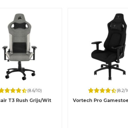
(
8.6
/10)
(
8.2
/1
air T3 Rush Grijs/Wit
Vortech Pro Gamestoe