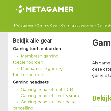
Metagamer
>
Gaming Gear
>
Gaming accessoires
>
Game st
Bekijk alle gear
Game
Gaming toetsenborden
Membraan gaming
toetsenborden
Als gamer
Mechanische gaming
deze cate
toetsenborden
gamers t
Gaming headsets
Gaming headset met RGB
Gaming headsets met 3.5mm
Bekij
Gaming headsets met noise
cancelling