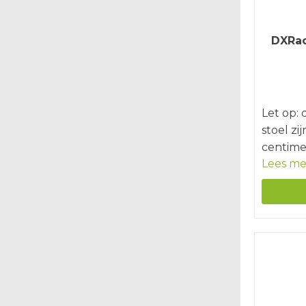
DXRac
Let op:
stoel zi
centime
Lees me
Met de
Chair z
'troon' 
zwaarde
is gema
alumini
krachti
gamer a