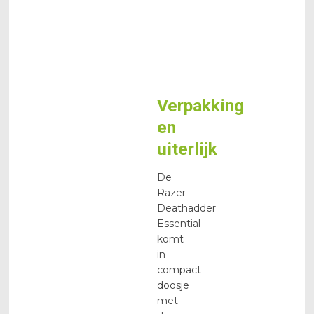
(IPS)
Programmeerbare
5
buttons
Gewicht
95g
Verpakking
en
uiterlijk
De
Razer
Deathadder
Essential
komt
in
compact
doosje
met