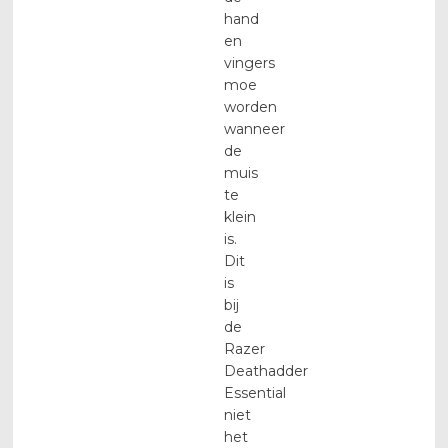
hand
en
vingers
moe
worden
wanneer
de
muis
te
klein
is.
Dit
is
bij
de
Razer
Deathadder
Essential
niet
het