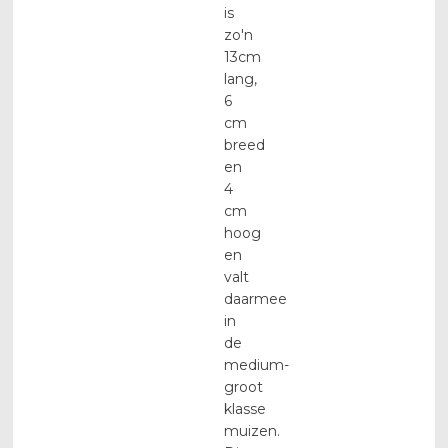
is
zo'n
13cm
lang,
6
cm
breed
en
4
cm
hoog
en
valt
daarmee
in
de
medium-
groot
klasse
muizen.