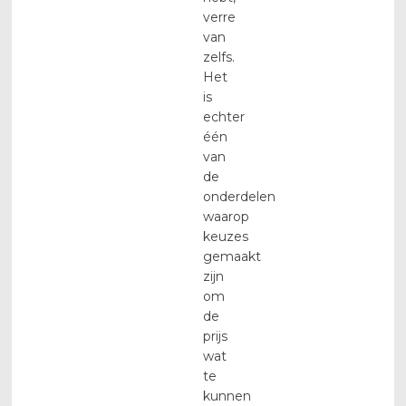
verre
van
zelfs.
Het
is
echter
één
van
de
onderdelen
waarop
keuzes
gemaakt
zijn
om
de
prijs
wat
te
kunnen