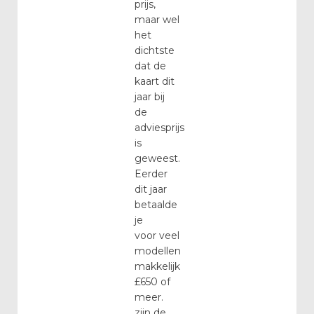
prijs,
maar wel
het
dichtste
dat de
kaart dit
jaar bij
de
adviesprijs
is
geweest.
Eerder
dit jaar
betaalde
je
voor veel
modellen
makkelijk
£650 of
meer.
zijn de