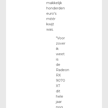
makkelijk
honderden
euro's
méér
kwijt
was.
"Voor
zover
ik
weet
is
de
Radeon
RX
9070
XT
dit
hele
jaar
nog