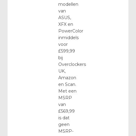
modellen
van
ASUS,
XFX en
PowerColor
inmiddels
voor
£599,99
bij
Overclockers
UK,
Amazon
en Scan.
Met een
MSRP
van
£569,99
is dat
geen
MSRP-