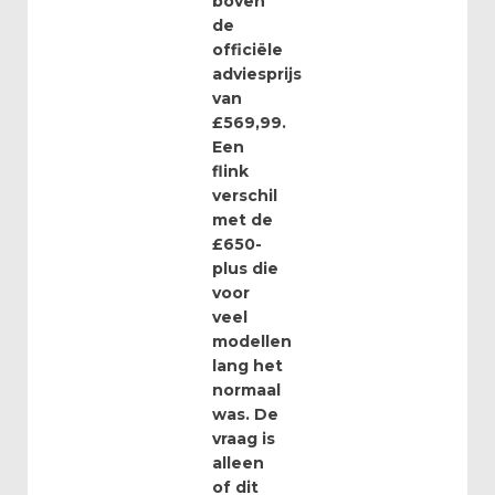
boven
de
officiële
adviesprijs
van
£569,99.
Een
flink
verschil
met de
£650-
plus die
voor
veel
modellen
lang het
normaal
was. De
vraag is
alleen
of dit