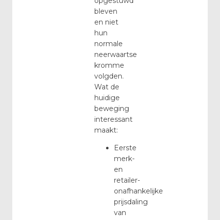
opgestuwd
bleven
en niet
hun
normale
neerwaartse
kromme
volgden.
Wat de
huidige
beweging
interessant
maakt:
Eerste
merk-
en
retailer-
onafhankelijke
prijsdaling
van