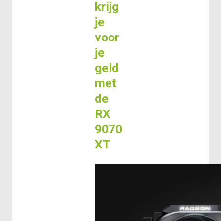
krijg
je
voor
je
geld
met
de
RX
9070
XT