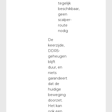
tegelijk
beschikbaar,
geen
scalper-
route
nodig
De
keerzijde,
DDR5-
geheugen
blijft
duur, en
niets
garandeert
dat de
huidige
beweging
doorzet.
Het kan
ook een