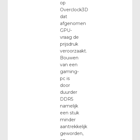
op
Overclock3D
dat
afgenomen
GPU-
vraag de
prijsdruk
veroorzaakt.
Bouwen
van een
gaming-
pc is
door
duurder
DDR5
namelijk
een stuk
minder
aantrekkelijk
geworden,