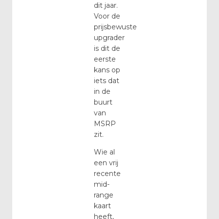
dit jaar.
Voor de
prijsbewuste
upgrader
is dit de
eerste
kans op
iets dat
in de
buurt
van
MSRP
zit.
Wie al
een vrij
recente
mid-
range
kaart
heeft,