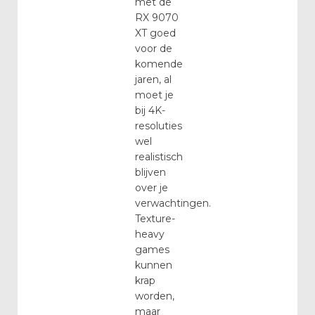
met de
RX 9070
XT goed
voor de
komende
jaren, al
moet je
bij 4K-
resoluties
wel
realistisch
blijven
over je
verwachtingen.
Texture-
heavy
games
kunnen
krap
worden,
maar