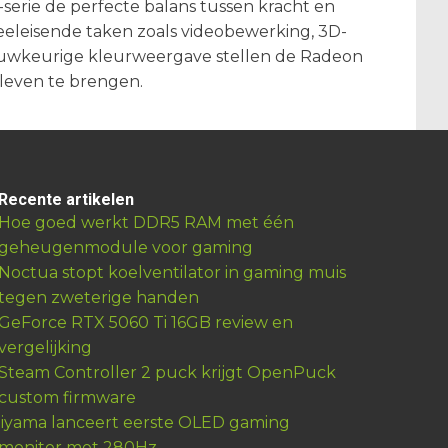
serie de perfecte balans tussen kracht en
eeleisende taken zoals videobewerking, 3D-
nauwkeurige kleurweergave stellen de Radeon
t leven te brengen.
Recente artikelen
Hoe goed werkt DDR5 RAM met één
geheugenmodule voor gaming
Noctua stopt koelventilator in gaming muis
tegen zweterige handen
GeForce RTX 5060 Ti 16GB review en
vergelijking
Steam Controller 2 puck krijgt OpenPuck
custom firmware
iiyama lanceert eerste OLED gaming
monitor met 280Hz