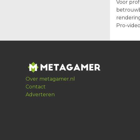
Voor prof
betrouwba
renderin
Pro-video
Over metagamer.nl
Contact
Adverteren