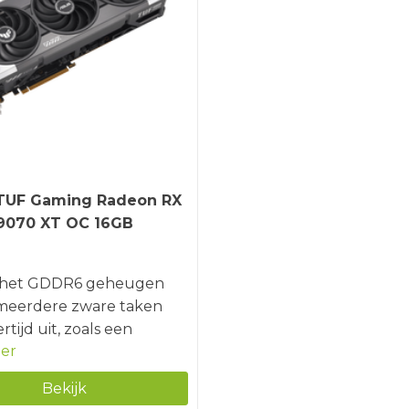
TUF Gaming Radeon RX
9070 XT OC 16GB
j het GDDR6 geheugen
 meerdere zware taken
ertijd uit, zoals een
er
h intensieve game spelen
 hoge beeldkwaliteit en
Bekijk
eamen op Twitch.Doordat