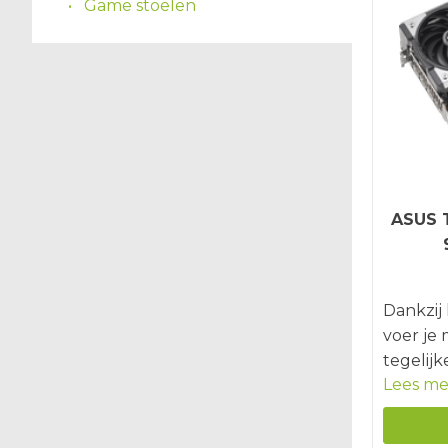
Game stoelen
ASUS 
Dankzi
voer je
tegelijk
Lees me
grafisc
met een
livestr