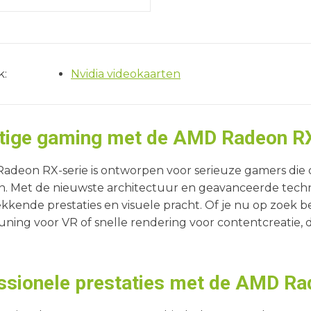
deokaart standaard
lokt is naar 3.080 MHz,
 hij taken razendsnel,
r je games bijvoorbeeld
k:
Nvidia videokaarten
laden.De 3 ventilatoren
de videokaart, waardoor
s op hoge instellingen
en meer zware grafische
tige gaming met de AMD Radeon RX
itvoert.Deze videokaart
 sleuven nodig, waardoor
adeon RX-serie is ontworpen voor serieuze gamers die 
eg ruimte moet hebben
n. Met de nieuwste architectuur en geavanceerde tec
mputerkast.
kende prestaties en visuele pracht. Of je nu op zoek b
ning voor VR of snelle rendering voor contentcreatie, 
ssionele prestaties met de AMD Ra