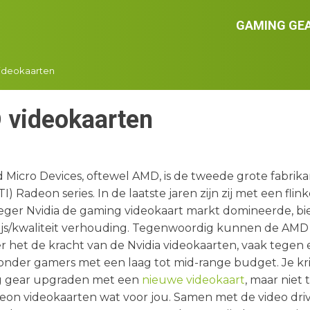
GAMING GE
ideokaarten
videokaarten
Micro Devices, oftewel AMD, is de tweede grote fabrikant
TI) Radeon series. In de laatste jaren zijn zij met een fl
eger Nvidia de gaming videokaart markt domineerde, bi
rijs/kwaliteit verhouding. Tegenwoordig kunnen de AMD
 het de kracht van de Nvidia videokaarten, vaak tegen e
onder gamers met een laag tot mid-range budget. Je krij
g gear upgraden met een
nieuwe videokaart
, maar niet 
on videokaarten wat voor jou. Samen met de video driv