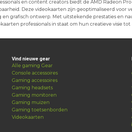
essionals en content creators biedt de AMD Radeon Pro-
arheid. Deze videokaarten zijn geoptimaliseerd voor v
g en grafisch ontwerp. Met uitstekende prestaties en 
kaarten professionals in staat om hun creatieve visie to
Vind nieuwe gear
Alle gaming Gear
Console accessoires
Gaming accessoires
Gaming headsets
Gaming monitoren
Gaming muizen
Gaming toetsenborden
Videokaarten