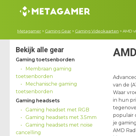
Metagamer
>
Gaming Gear
>
Gaming Videokaarten
>
AMD v
Bekijk alle gear
AMD 
Gaming toetsenborden
Membraan gaming
toetsenborden
Advanced 
Mechanische gaming
van de (A
toetsenborden
Waar vro
in hun p
Gaming headsets
tegenover
Gaming headset met RGB
populair 
Gaming headsets met 3.5mm
je gamin
Gaming headsets met noise
AMD Rade
cancelling