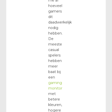
me af
hoeveel
gamers
dit
daadwerkelijk
nodig
hebben.
De
meeste
casual
spelers
hebben
meer
baat bij
een
gaming
monitor
met
betere
kleuren,
hogere