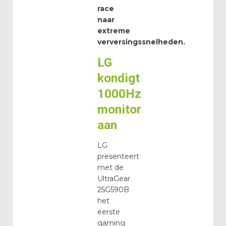
race
naar
extreme
verversingssnelheden.
LG
kondigt
1000Hz
monitor
aan
LG
presenteert
met de
UltraGear
25G590B
het
eerste
gaming