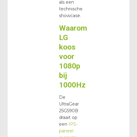
als een
technische
showcase.
Waarom
LG
koos
voor
1080p
bij
1000Hz
De
UltraGear
25G590B
draait op
een
IPS-
paneel