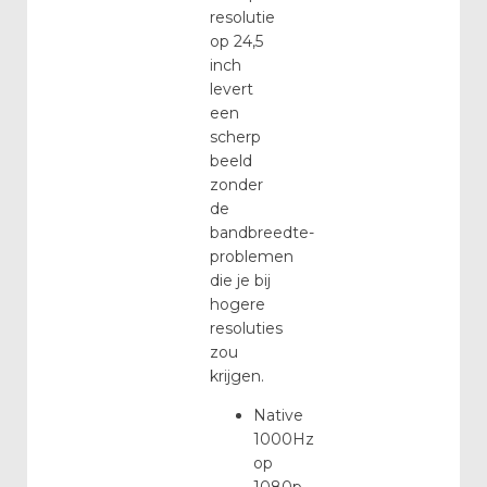
resolutie
op 24,5
inch
levert
een
scherp
beeld
zonder
de
bandbreedte-
problemen
die je bij
hogere
resoluties
zou
krijgen.
Native
1000Hz
op