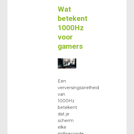
Wat
betekent
1000Hz
voor
gamers
Een
verversingssnelheid
van
1000Hz
betekent
dat je
scherm
elke
milliseconde