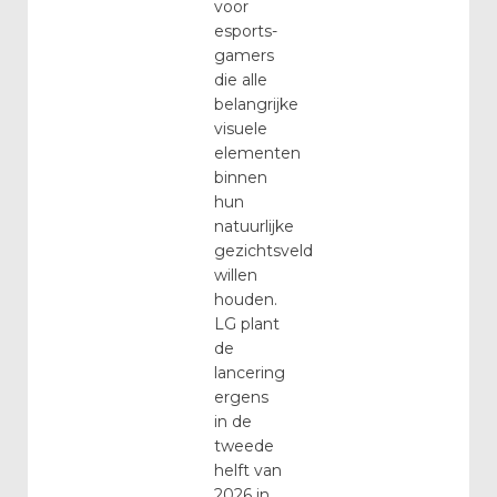
voor
esports-
gamers
die alle
belangrijke
visuele
elementen
binnen
hun
natuurlijke
gezichtsveld
willen
houden.
LG plant
de
lancering
ergens
in de
tweede
helft van
2026 in