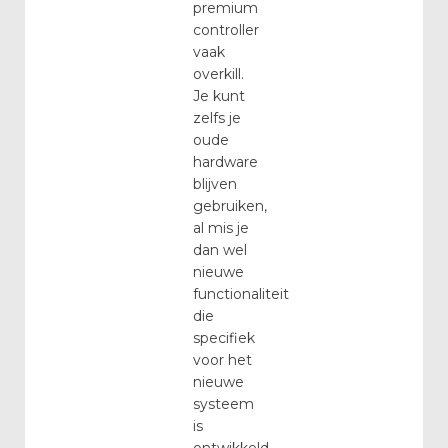
premium
controller
vaak
overkill.
Je kunt
zelfs je
oude
hardware
blijven
gebruiken,
al mis je
dan wel
nieuwe
functionaliteit
die
specifiek
voor het
nieuwe
systeem
is