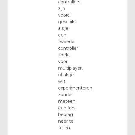
controllers
zijn
vooral
geschikt
als je
een
tweede
controller
zoekt
voor
multiplayer,
of als je
wilt
experimenteren
zonder
meteen
een fors
bedrag
neer te
tellen.