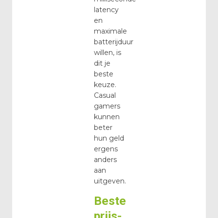
latency
en
maximale
batterijduur
willen, is
dit je
beste
keuze.
Casual
gamers
kunnen
beter
hun geld
ergens
anders
aan
uitgeven.
Beste
prijs-