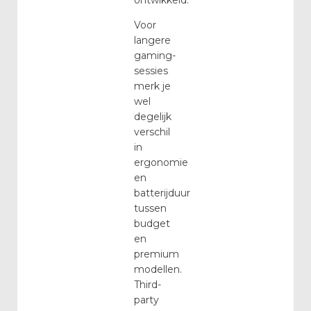
ontwikkeld.
Voor
langere
gaming-
sessies
merk je
wel
degelijk
verschil
in
ergonomie
en
batterijduur
tussen
budget
en
premium
modellen.
Third-
party