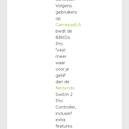
Volgens
gebruikers
op
GamepadLA
biedt de
8BitDo
Pro
"veel
meer
waar
voor je
geld"
dan de
Nintendo
Switch 2
Pro
Controller,
inclusief
extra
features