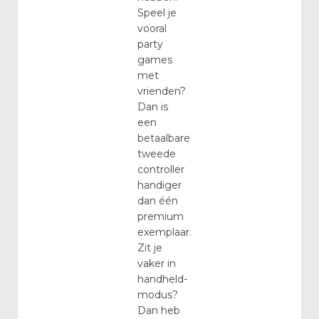
Speel je
vooral
party
games
met
vrienden?
Dan is
een
betaalbare
tweede
controller
handiger
dan één
premium
exemplaar.
Zit je
vaker in
handheld-
modus?
Dan heb