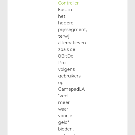
Controller
kost in
het
hogere
prijssegment,
terwijl
alternatieven
zoals de
8BitDo
Pro
volgens
gebruikers
op
GamepadLA
"veel
meer
waar
voor je
geld"
bieden,