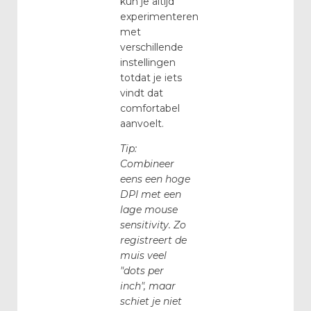
kun je altijd
experimenteren
met
verschillende
instellingen
totdat je iets
vindt dat
comfortabel
aanvoelt.
Tip:
Combineer
eens een hoge
DPI met een
lage mouse
sensitivity. Zo
registreert de
muis veel
"dots per
inch", maar
schiet je niet