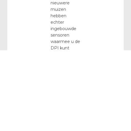
nieuwere
muizen
hebben
echter
ingebouwde
sensoren
waarmee u de
DPI kunt
wijzigen door
simpelweg
uw greep aan
te passen.
Dus als je niet
zeker weet
hoe je de DPI
op je muis
kunt
aanpassen, is
het de moeite
waard om wat