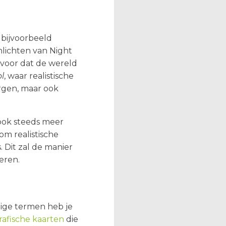
 bijvoorbeeld
nlichten van Night
ervoor dat de wereld
l
, waar realistische
orgen, maar ook
 ook steeds meer
om realistische
. Dit zal de manier
eren.
dige termen heb je
rafische kaarten
die