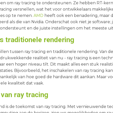
rpen om ray tracing te ondersteunen. Ze hebben RT-kern
racing versnellen, wat het voor ontwikkelaars makkelij
mes op te nemen.
AMD
heeft ook een benadering, maar d
erd als die van Nvidia. Onderschat ook niet je software;
g ondersteunt en de juiste instellingen om het meeste uit
s traditionele rendering
illen tussen ray tracing en traditionele rendering. Van de
indrukwekkende realiteit van nu - ray tracing is een tech
r een hoger niveau tilt. Dit maakt alles een stuk realist
staties. Bijvoorbeeld, het inschakelen van ray tracing k
hankelijk van hoe goed de hardware dit aankan. Maar vo
le kwaliteit dat vaak.
van ray tracing
nd is de toekomst van ray tracing. Met vernieuwende te
mputing aan de horizon, zien we mogelijkheden om ray 