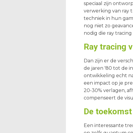
speciaal zijn ontwo
verwerking van ray t
techniek in hun ga
nog niet zo geavance
nodig die ray tracin
Ray tracing v
Dan zijn er de versch
de jaren '80 tot de 
ontwikkeling echt naa
een impact op je pre
20-30% verlagen, af
compenseert de visue
De toekomst 
Een interessante tre
en zelfs quantum co