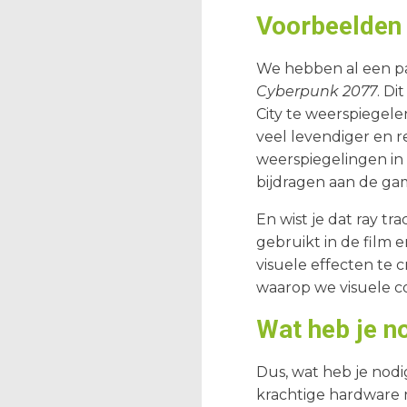
Voorbeelden v
We hebben al een pa
Cyberpunk 2077
. Di
City te weerspiegele
veel levendiger en r
weerspiegelingen in 
bijdragen aan de ga
En wist je dat ray t
gebruikt in de film 
visuele effecten te c
waarop we visuele c
Wat heb je no
Dus, wat heb je nodi
krachtige hardware 