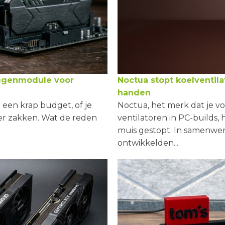
ugenmodule voor
Noctua stopt koelventil
handen
een krap budget, of je
Noctua, het merk dat je vo
r zakken. Wat de reden
ventilatoren in PC-builds
muis gestopt. In samenwer
ontwikkelden...