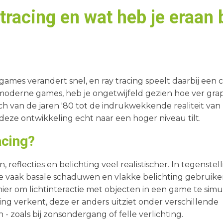
 tracing en wat heb je eraan b
mes verandert snel, en ray tracing speelt daarbij een cru
oderne games, heb je ongetwijfeld gezien hoe ver grap
ch van de jaren '80 tot de indrukwekkende realiteit van n
deze ontwikkeling echt naar een hoger niveau tilt.
acing?
reflecties en belichting veel realistischer. In tegenstell
 vaak basale schaduwen en vlakke belichting gebruiken,
er om lichtinteractie met objecten in een game te simu
ing verkent, deze er anders uitziet onder verschillende
- zoals bij zonsondergang of felle verlichting.