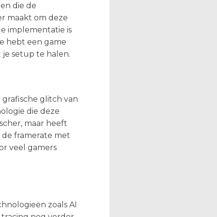
en die de
ker maakt om deze
e implementatie is
 je hebt een game
 je setup te halen.
 grafische glitch van
nologie die deze
ischer, maar heeft
an de framerate met
or veel gamers
chnologieën zoals AI
tracing nog verder