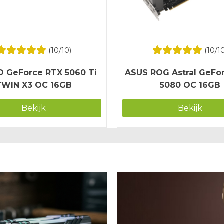
(
10
/10)
(
10
/1
 GeForce RTX 5060 Ti
ASUS ROG Astral GeFo
TWIN X3 OC 16GB
5080 OC 16GB
Bekijk
Bekijk