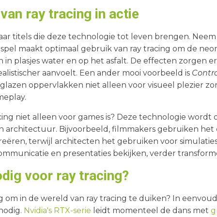
an ray tracing in actie
ar titels die deze technologie tot leven brengen. Neem
t spel maakt optimaal gebruik van ray tracing om de neo
n in plasjes water en op het asfalt. De effecten zorgen 
ealistischer aanvoelt. Een ander mooi voorbeeld is
Contro
glazen oppervlakken niet alleen voor visueel plezier z
meplay.
racing niet alleen voor games is? Deze technologie wordt
en architectuur. Bijvoorbeeld, filmmakers gebruiken het 
reëren, terwijl architecten het gebruiken voor simulaties
ommunicatie en presentaties bekijken, verder transform
dig voor ray tracing?
g om in de wereld van ray tracing te duiken? In eenvou
nodig.
Nvidia's RTX-serie
leidt momenteel de dans met
g