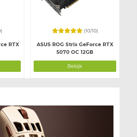
0)
(
10
/10)
rce RTX
ASUS ROG Strix GeForce RTX
5070 OC 12GB
Bekijk