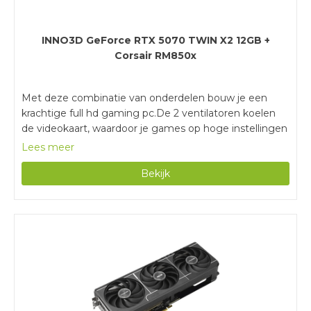
INNO3D GeForce RTX 5070 TWIN X2 12GB +
Corsair RM850x
Met deze combinatie van onderdelen bouw je een
krachtige full hd gaming pc.De 2 ventilatoren koelen
de videokaart, waardoor je games op hoge instellingen
speelt en meer zware grafische taken uitvoert.De
Lees meer
voeding heeft het Cybenetics Gold certificaat en is
Bekijk
minimaal 87 procent zuinig.Voor de zwaarste quad hd
of lichte 4K instellingen heb je een NVIDIA RTX 5070 Ti
of RTX 5080 nodig.Voor de krachtigste computer
setups raden we een voeding van minimaal 1.000 watt
aan.