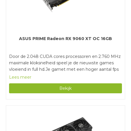
ASUS PRIME Radeon RX 9060 XT OC 16GB
Door de 2.048 CUDA cores processoren en 2.760 MHz
maximale kloksnelheid speel je de nieuwste games
vloeiend in full hd.Je gamet met een hoger aantal fps
in hogere resoluties door de FSR 4 ondersteuning.Je
Lees meer
voert meerdere zware taken tegelijkertijd uit door het
Bekijk
16 gigabyte werkgeheugen.Je hebt een voeding van
minimaal 550 watt nodig om deze videokaart te
gebruiken.Deze videokaart heeft weinig RGB verlichte
onderdelen, waardoor je de videokaart niet goed in je
computer ziet zitten.