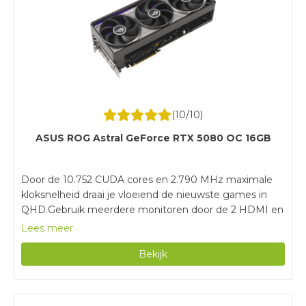
(
10
/10)
ASUS ROG Astral GeForce RTX 5080 OC 16GB
Door de 10.752 CUDA cores en 2.790 MHz maximale
kloksnelheid draai je vloeiend de nieuwste games in
QHD.Gebruik meerdere monitoren door de 2 HDMI en
3 DisplayPort aansluitingen.De 3 ventilatoren koelen
Lees meer
de videokaart, waardoor je games op hoge instellingen
Bekijk
speelt en meer zware grafische taken uitvoert.Je hebt
een voeding van minimaal 850 watt nodig om deze
videokaart te gebruiken.Deze videokaart heeft 4
sleuven nodig, waardoor je genoeg ruimte moet