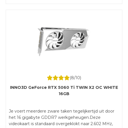
je een game als Cyberpunk 2077 met de vele
neonlichten op een realistischere wijze. Wanneer je in
een verhitte strijd terecht komt, loopt ook de
temperatuur van je videokaart op. De 3 grote
ventilatoren op de videokaart voeren de hete lucht
effectief af en houden de kaart goed gekoeld, ook
wanneer je in een verhit potje terecht komt.
(
8
/10)
INNO3D GeForce RTX 5060 Ti TWIN X2 OC WHITE
16GB
Je voert meerdere zware taken tegelijkertijd uit door
het 16 gigabyte GDDR7 werkgeheugen.Deze
videokaart is standaard overgeklokt naar 2.602 MHz,