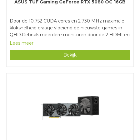
ASUS TUF Gaming GeForce RTX 5080 OC 16GB
gekoeld. Zo speel je met gemak games op hoge
instellingen.
Door de 10.752 CUDA cores en 2.730 MHz maximale
kloksnelheid draai je vloeiend de nieuwste games in
QHD.Gebruik meerdere monitoren door de 2 HDMI en
3 DisplayPort aansluitingen.De 3 ventilatoren koelen
Lees meer
de videokaart, waardoor je games op hoge instellingen
Bekijk
speelt en meer zware grafische taken uitvoert.Je hebt
een voeding van minimaal 850 watt nodig om deze
videokaart te gebruiken.Deze videokaart heeft 4
sleuven nodig, waardoor je genoeg ruimte moet
hebben in je computerkast.