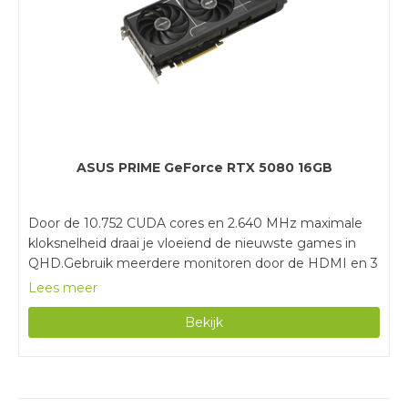
ASUS PRIME GeForce RTX 5080 16GB
Door de 10.752 CUDA cores en 2.640 MHz maximale
kloksnelheid draai je vloeiend de nieuwste games in
QHD.Gebruik meerdere monitoren door de HDMI en 3
DisplayPort aansluitingen.De 3 ventilatoren koelen de
Lees meer
videokaart, waardoor je games op hoge instellingen
Bekijk
speelt en meer zware grafische taken uitvoert.Je hebt
een voeding van minimaal 850 watt nodig om deze
videokaart te gebruiken.Deze videokaart heeft geen
RGB verlichting voor bij de rest van je setup.