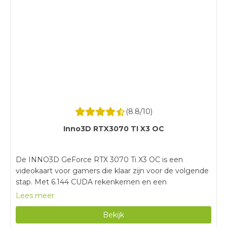
hebben in je computerkast.
(
8.8
/10)
Inno3D RTX3070 TI X3 OC
De INNO3D GeForce RTX 3070 Ti X3 OC is een
videokaart voor gamers die klaar zijn voor de volgende
stap. Met 6.144 CUDA rekenkernen en een
kloksnelheid van 1785 MHz game je vloeiend in QHD
Lees meer
op een hoog aantal frames per seconde. Door de
Bekijk
tweede generatie Ray Tracing technologie ervaar je
levensechte lichteffecten, zoals schaduwen. Zo ervaar