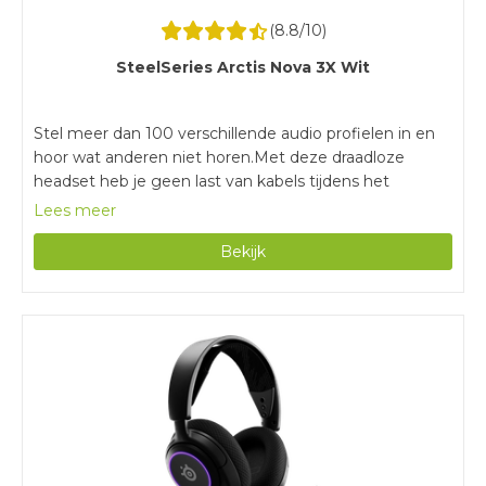
(
8.8
/10)
SteelSeries Arctis Nova 3X Wit
Stel meer dan 100 verschillende audio profielen in en
hoor wat anderen niet horen.Met deze draadloze
headset heb je geen last van kabels tijdens het
gamen.Door de batterijduur van 40 uur game je
Lees meer
urenlang zonder tussendoor opladen.Voor het instellen
Bekijk
van de audio profielen heb je de Arctis Companion App
nodig.Stoffen oorkussens worden sneller vies en maak
je moeilijker schoon.