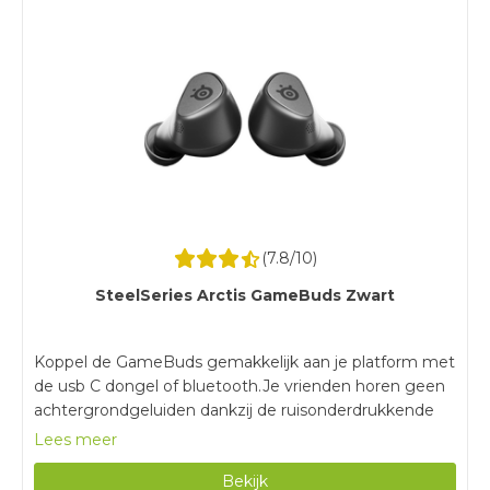
(
7.8
/10)
SteelSeries Arctis GameBuds Zwart
Koppel de GameBuds gemakkelijk aan je platform met
de usb C dongel of bluetooth.Je vrienden horen geen
achtergrondgeluiden dankzij de ruisonderdrukkende
microfoon.Met een batterijduur van 10 uur game je
Lees meer
urenlang zonder tussendoor opladen.Surround sound is
Bekijk
alleen beschikbaar op pc.