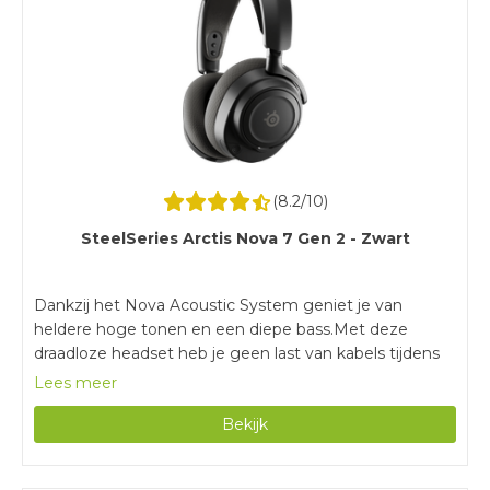
(
8.2
/10)
SteelSeries Arctis Nova 7 Gen 2 - Zwart
Dankzij het Nova Acoustic System geniet je van
heldere hoge tonen en een diepe bass.Met deze
draadloze headset heb je geen last van kabels tijdens
het gamen.Door de batterijduur van 50 uur game je
Lees meer
urenlang zonder tussendoor opladen.Met een gewicht
Bekijk
van 324 gram is deze gaming headset zwaarder dan
vergelijkbare modellen.