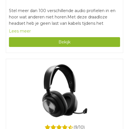
Stel meer dan 100 verschillende audio profielen in en
hoor wat anderen niet horen.Met deze draadloze
headset heb je geen last van kabels tijdens het
gamen.Door de batterijduur van 40 uur game je
Lees meer
urenlang zonder tussendoor opladen.Voor het instellen
Bekijk
van de audio profielen heb je de Arctis Companion App
nodig.Stoffen oorkussens worden sneller vies en maak
je moeilijker schoon.
(
9
/10)