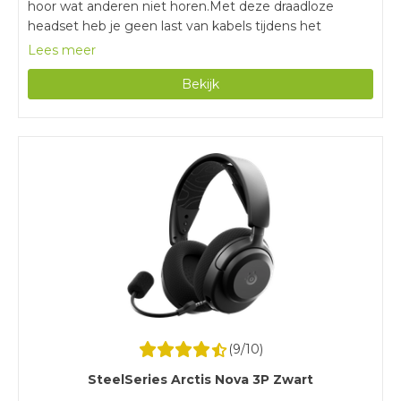
hoor wat anderen niet horen.Met deze draadloze
headset heb je geen last van kabels tijdens het
gamen.Met een batterijduur van 60 uur game je
Lees meer
urenlang zonder tussendoor opladen.Voor het instellen
Bekijk
van de audio profielen heb je de Arctis Nova 5
Companion App nodig.
(
9
/10)
SteelSeries Arctis Nova 3P Zwart