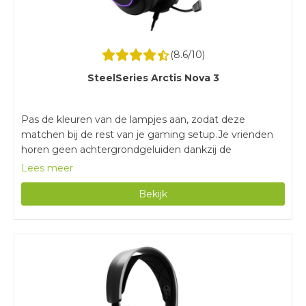
(
8.6
/10)
SteelSeries Arctis Nova 3
Pas de kleuren van de lampjes aan, zodat deze
matchen bij de rest van je gaming setup.Je vrienden
horen geen achtergrondgeluiden dankzij de
ruisonderdrukkende microfoon.Dankzij de memory
Lees meer
foam vormen de oorkussens zich helemaal naar je
Bekijk
hoofd.Door de bedrade verbinding zit je altijd vast aan
je controller of pc.Doordat stereo geluid niet ruimtelijk
is, hoor je minder goed uit welke richting het geluid
komt.