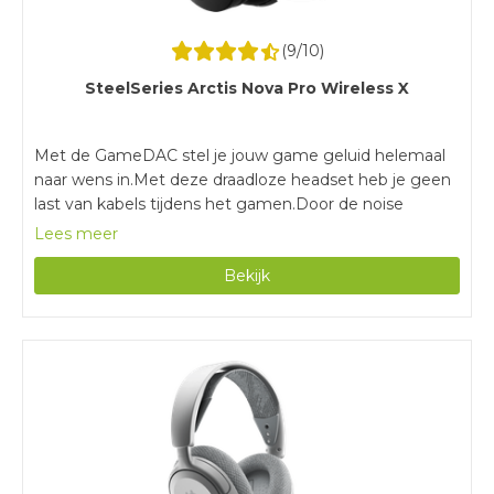
(
9
/10)
SteelSeries Arctis Nova Pro Wireless X
Met de GameDAC stel je jouw game geluid helemaal
naar wens in.Met deze draadloze headset heb je geen
last van kabels tijdens het gamen.Door de noise
cancelling heb je geen last van omgevingsgeluiden en
Lees meer
focus je helemaal op je games.Met een gewicht van
Bekijk
516 gram is deze gaming headset zwaarder dan
vergelijkbare modellen.