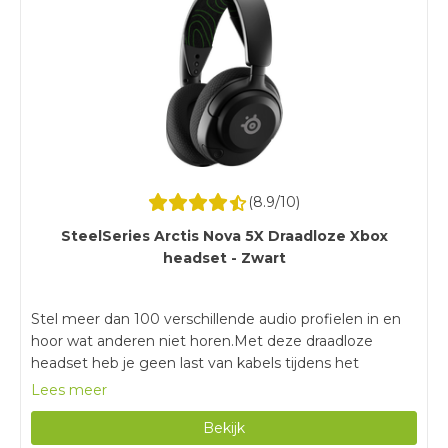
(
8.9
/10)
SteelSeries Arctis Nova 5X Draadloze Xbox
headset - Zwart
Stel meer dan 100 verschillende audio profielen in en
hoor wat anderen niet horen.Met deze draadloze
headset heb je geen last van kabels tijdens het
gamen.Met een batterijduur van 60 uur game je
Lees meer
urenlang zonder tussendoor opladen.Voor het instellen
Bekijk
van de audio profielen heb je de Arctis Nova 5