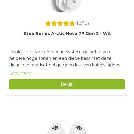
(
10
/10)
SteelSeries Arctis Nova 7P Gen 2 - Wit
Dankzij het Nova Acoustic System geniet je van
heldere hoge tonen en een diepe bass.Met deze
draadloze headset heb je geen last van kabels tijdens
het gamen.Door de batterijduur van 50 uur game je
Lees meer
urenlang zonder tussendoor opladen.Met een gewicht
Bekijk
van 324 gram is deze gaming headset zwaarder dan
vergelijkbare modellen.