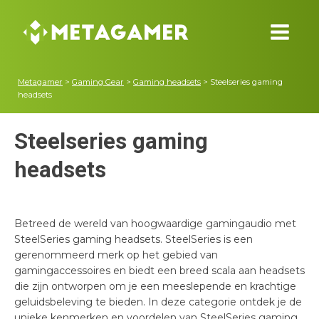
Metagamer
>
Gaming Gear
>
Gaming headsets
>
Steelseries gaming
headsets
Steelseries gaming
headsets
Betreed de wereld van hoogwaardige gamingaudio met
SteelSeries gaming headsets. SteelSeries is een
gerenommeerd merk op het gebied van
gamingaccessoires en biedt een breed scala aan headsets
die zijn ontworpen om je een meeslepende en krachtige
geluidsbeleving te bieden. In deze categorie ontdek je de
unieke kenmerken en voordelen van SteelSeries gaming