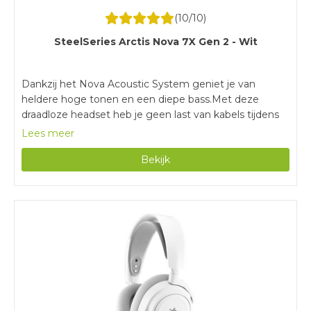
(
10
/10)
SteelSeries Arctis Nova 7X Gen 2 - Wit
Dankzij het Nova Acoustic System geniet je van
heldere hoge tonen en een diepe bass.Met deze
draadloze headset heb je geen last van kabels tijdens
het gamen.Door de batterijduur van 50 uur game je
Lees meer
urenlang zonder tussendoor opladen.Met een gewicht
Bekijk
van 324 gram is deze gaming headset zwaarder dan
vergelijkbare modellen.