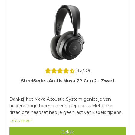
(
9.2
/10)
SteelSeries Arctis Nova 7P Gen 2 - Zwart
Dankzij het Nova Acoustic System geniet je van
heldere hoge tonen en een diepe bass.Met deze
draadloze headset heb je geen last van kabels tijdens
het gamen.Door de batterijduur van 50 uur game je
Lees meer
urenlang zonder tussendoor opladen.Met een gewicht
Bekijk
van 324 gram is deze gaming headset zwaarder dan