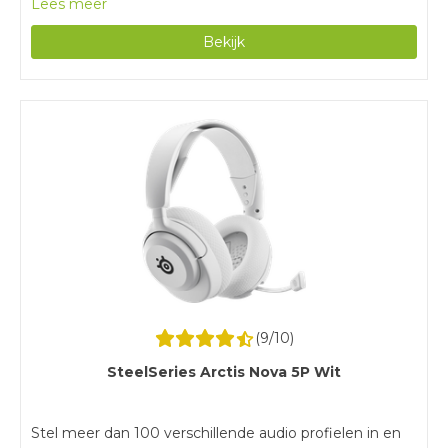
Lees meer
hoor je minder omgevingsgeluiden en focus je
Bekijk
helemaal op je games.Leren oorkussens ademen
slecht en worden snel warm tijdens lange
gamesessies.
(
9
/10)
SteelSeries Arctis Nova 5P Wit
Stel meer dan 100 verschillende audio profielen in en