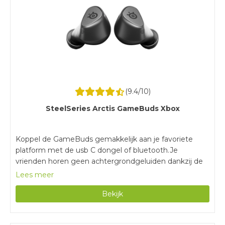
(
9.4
/10)
SteelSeries Arctis GameBuds Xbox
Koppel de GameBuds gemakkelijk aan je favoriete
platform met de usb C dongel of bluetooth.Je
vrienden horen geen achtergrondgeluiden dankzij de
ruisonderdrukkende microfoon.Met een batterijduur
Lees meer
van 10 uur game je urenlang zonder tussendoor
Bekijk
opladen.Surround sound is alleen beschikbaar op pc.