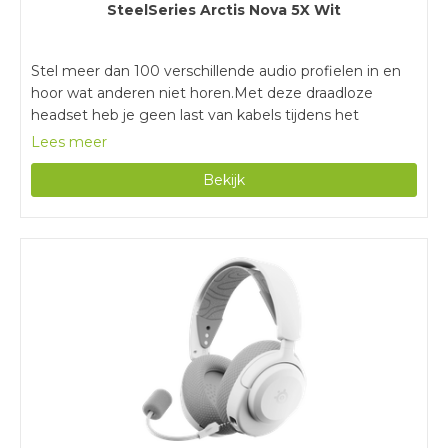
SteelSeries Arctis Nova 5X Wit
Stel meer dan 100 verschillende audio profielen in en
hoor wat anderen niet horen.Met deze draadloze
headset heb je geen last van kabels tijdens het
gamen.Met een batterijduur van 60 uur game je
Lees meer
urenlang zonder tussendoor opladen.Voor het instellen
Bekijk
van de audio profielen heb je de Arctis Nova 5
Companion App nodig.