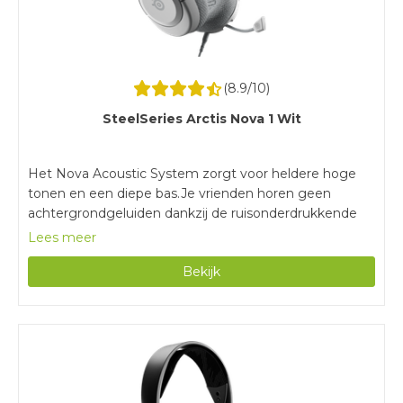
(
8.9
/10)
SteelSeries Arctis Nova 1 Wit
Het Nova Acoustic System zorgt voor heldere hoge
tonen en een diepe bas.Je vrienden horen geen
achtergrondgeluiden dankzij de ruisonderdrukkende
microfoon.Dankzij de memory foam vormen de
Lees meer
oorkussens zich helemaal naar je hoofd.Door de
Bekijk
bedrade verbinding zit je altijd vast aan je controller of
pc.Doordat stereo geluid niet ruimtelijk is, hoor je
minder goed uit welke richting het geluid komt.