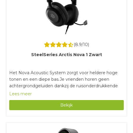
(
8.9
/10)
SteelSeries Arctis Nova 1 Zwart
Het Nova Acoustic System zorgt voor heldere hoge
tonen en een diepe bas.Je vrienden horen geen
achtergrondgeluiden dankzij de ruisonderdrukkende
microfoon.Dankzij de memory foam vormen de
Lees meer
oorkussens zich helemaal naar je hoofd.Door de
Bekijk
bedrade verbinding zit je altijd vast aan je controller of
pc.Doordat stereo geluid niet ruimtelijk is, hoor je
minder goed uit welke richting het geluid komt.