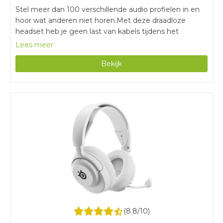
Stel meer dan 100 verschillende audio profielen in en
hoor wat anderen niet horen.Met deze draadloze
headset heb je geen last van kabels tijdens het
gamen.Met een batterijduur van 60 uur game je
Lees meer
urenlang zonder tussendoor opladen.Voor het instellen
Bekijk
van de audio profielen heb je de Arctis Nova 5
Companion App nodig.
(
8.8
/10)