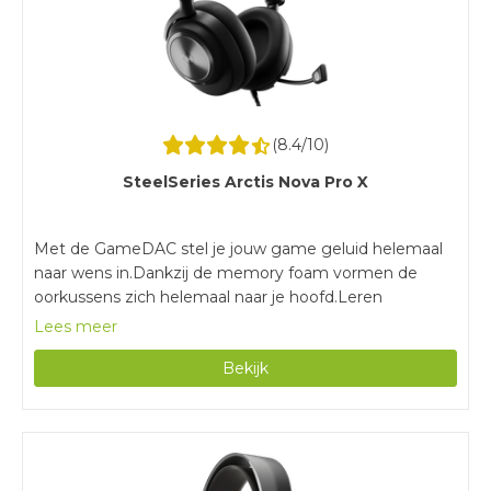
(
8.4
/10)
SteelSeries Arctis Nova Pro X
Met de GameDAC stel je jouw game geluid helemaal
naar wens in.Dankzij de memory foam vormen de
oorkussens zich helemaal naar je hoofd.Leren
oorkussens maak je gemakkelijk schoon en gaan
Lees meer
langer mee dan stof.Door de bedrade verbinding zit je
Bekijk
altijd vast aan je controller of pc.Met een gewicht van
423 gram is deze gaming headset zwaarder dan
vergelijkbare modellen.