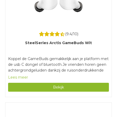
(
9.4
/10)
SteelSeries Arctis GameBuds Wit
Koppel de GameBuds gemakkelijk aan je platform met
de usb C dongel of bluetooth.Je vrienden horen geen
achtergrondgeluiden dankzij de ruisonderdrukkende
microfoon.Met een batterijduur van 10 uur game je
Lees meer
urenlang zonder tussendoor opladen.Surround sound is
Bekijk
alleen beschikbaar op pc.Je koppelt deze gaming
oortjes niet aan je Xbox.