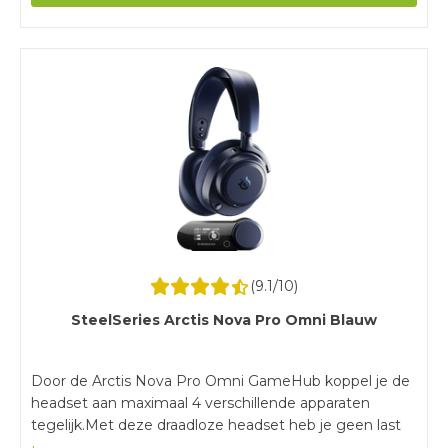
vergelijkbare modellen.
(
9.1
/10)
SteelSeries Arctis Nova Pro Omni Blauw
Door de Arctis Nova Pro Omni GameHub koppel je de
headset aan maximaal 4 verschillende apparaten
tegelijk.Met deze draadloze headset heb je geen last
van kabels tijdens het gamen.Door de noise cancelling