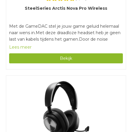
SteelSeries Arctis Nova Pro Wireless
Met de GameDAC stel je jouw game geluid helemaal
naar wens in.Met deze draadloze headset heb je geen
last van kabels tijdens het gamen.Door de noise
cancelling heb je geen last van omgevingsgeluiden en
Lees meer
focus je helemaal op je games.Met een gewicht van
Bekijk
516 gram is deze gaming headset zwaarder dan
vergelijkbare modellen.