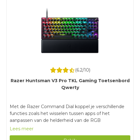
(
6.2
/10)
Razer Huntsman V3 Pro TKL Gaming Toetsenbord
Qwerty
Met de Razer Command Dial koppel je verschillende
functies zoals het wisselen tussen apps of het
aanpassen van de helderheid van de RGB
verlichting.De lichtsensor in de optische toetsen
Lees meer
registreren je toetsaanslagen nauwkeurig.Zie precies