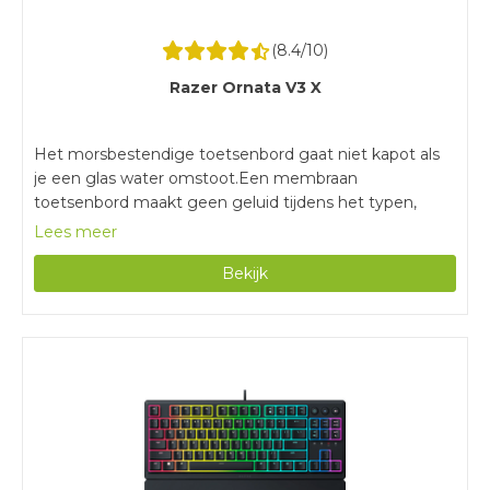
(
8.4
/10)
Razer Ornata V3 X
Het morsbestendige toetsenbord gaat niet kapot als
je een glas water omstoot.Een membraan
toetsenbord maakt geen geluid tijdens het typen,
waardoor je in alle rust gamet.Je gebruikt dit volledige
Lees meer
toetsenbord met het numerieke blok ook voor werk of
Bekijk
studie.Met een bedraad toetsenbord heb je minder
bewegingsvrijheid, omdat je altijd vastzit aan een
kabel.