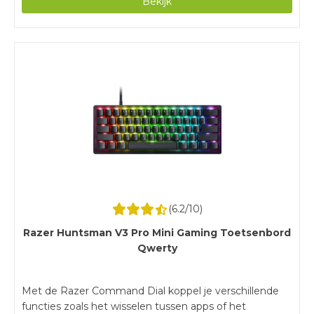
Bekijk
welke instellingen je aanpast met de media knoppen
en het led scherm.Dit gaming toetsenbord heeft geen
numeriek blok.Met een bedraad toetsenbord heb je
minder bewegingsvrijheid, omdat je altijd vastzit aan
een kabel.
(
6.2
/10)
Razer Huntsman V3 Pro Mini Gaming Toetsenbord
Qwerty
Met de Razer Command Dial koppel je verschillende
functies zoals het wisselen tussen apps of het