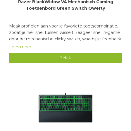
Razer BlackWidow V4 Mechanisch Gaming
Toetsenbord Green Switch Qwerty
Maak profielen aan voor je favoriete toetscombinatie,
zodat je hier snel tussen wisselt.Reageer snel in-game
door de mechanische clicky switch, waarbij je feedback
voelt en hoort tijdens het indrukken van de toets.Je
Lees meer
gebruikt dit volledige toetsenbord met het numerieke
Bekijk
blok ook voor werk of studie.Met een bedraad
toetsenbord heb je minder bewegingsvrijheid, omdat
je altijd vastzit aan een kabel.