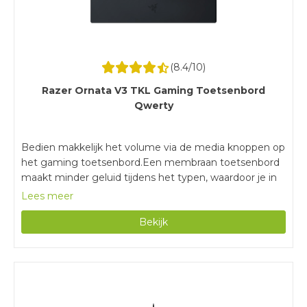
(
8.4
/10)
Razer Ornata V3 TKL Gaming Toetsenbord
Qwerty
Bedien makkelijk het volume via de media knoppen op
het gaming toetsenbord.Een membraan toetsenbord
maakt minder geluid tijdens het typen, waardoor je in
alle rust gamet.Je muis staat dichter bij je toetsenbord,
Lees meer
waardoor je comfortabeler gamet.Met een bedraad
Bekijk
toetsenbord heb je minder bewegingsvrijheid, omdat
je altijd vastzit aan een kabel.