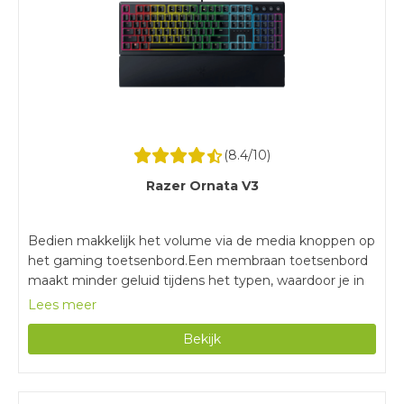
(
8.4
/10)
Razer Ornata V3
Bedien makkelijk het volume via de media knoppen op
het gaming toetsenbord.Een membraan toetsenbord
maakt minder geluid tijdens het typen, waardoor je in
alle rust gamet.Je gebruikt dit volledige toetsenbord
Lees meer
met het numerieke blok ook voor werk of studie.Met
Bekijk
een bedraad toetsenbord heb je minder
bewegingsvrijheid, omdat je altijd vastzit aan een
kabel.