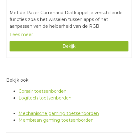
Met de Razer Command Dial koppel je verschillende
functies zoals het wisselen tussen apps of het
aanpassen van de helderheid van de RGB
verlichting.De lichtsensor in de optische toetsen
Lees meer
registreren je toetsaanslagen nauwkeurig.Zie precies
Bekijk
welke instellingen je aanpast met de media knoppen
en het led scherm.Met een bedraad toetsenbord heb
je minder bewegingsvrijheid, omdat je altijd vastzit aan
een kabel.
Bekijk ook:
Corsair toetsenborden
Logitech toetsenborden
Mechanische gaming toetsenborden
Membraan gaming toetsenborden